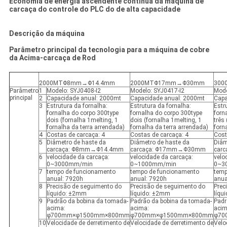
Economia de energia ascendente contínua da máquina de
carcaça do controle do PLC do de alta capacidade
Descrição da máquina
Parâmetro principal da tecnologia para a máquina de cobre
da Acima-carcaça de Rod
2000MTΦ8mm→Φ14.4mm
2000MTΦ17mm→Φ30mm
300
Parâmetro
1
Modelo: SYJ0408-I2
Modelo: SYJ0417-I2
Mode
principal
2
Capacidade anual: 2000mt
Capacidade anual: 2000mt
Capa
3
Estrutura da fornalha:
Estrutura da fornalha:
Estr
fornalha do corpo 300type
fornalha do corpo 300type
forn
dois (fornalha 1melting, 1
dois (fornalha 1melting, 1
três
fornalha da terra arrendada)
fornalha da terra arrendada)
forn
4
Costas de carcaça: 4
Costas de carcaça: 4
Cost
5
Diâmetro de haste da
Diâmetro de haste da
Diâm
carcaça: Φ8mm→Φ14.4mm
carcaça: Φ17mm→Φ30mm
car
6
velocidade da carcaça:
velocidade da carcaça:
velo
0~3000mm/min
0~1000mm/min
0~3
7
tempo de funcionamento
tempo de funcionamento
temp
anual: 7920h
anual: 7920h
anua
8
Precisão de seguimento do
Precisão de seguimento do
Prec
líquido: ±2mm
líquido: ±2mm
líqu
9
Padrão da bobina da tomada-
Padrão da bobina da tomada-
Padr
acima:
acima:
acim
φ700mm×φ1500mm×800mm
φ700mm×φ1500mm×800mm
φ70
10
Velocidade de derretimento de
Velocidade de derretimento de
Velo