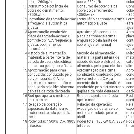
cobre: 260kg/h
cobre: 260kg/h
cobr
11
Consumo de potência de
Consumo de potência de
Cons
cobre do derretimento:
cobre do derretimento:
cobr
<350kwh>
<350kwh>
<35
12
Formulário da tomada-acima:
Formulário da tomada-acima:
Form
a frequência automática
automático ajuste
a fr
ajusta
ajus
13
Aproximação conduzida
Aproximação conduzida
Apro
placa da tomada-acima: O
placa da tomada-acima:
plac
controle do PLC, frequência
empurrado pela haste de
cont
ajusta, bobinamento
cobre, ajuste manual
ajus
automático
auto
14
Método de alimentação
Método de alimentação
Méto
material: a parte inteira de
material: a parte inteira de
mater
cátodo de cobre eletrolítico
cátodo de cobre eletrolítico
cátod
alimentou pela grua elétrica
alimentou pela grua elétrica
alim
15
Aproximação para cima
Aproximação para cima
Apro
conduzida: conduzido pelo
conduzida: conduzido pelo
cond
servo motor da C.A., a
servo motor da C.A., a
serv
corrente da transmissão é
corrente da transmissão é
corr
conduzida pelo blet síncrono
conduzida pelo blet síncrono
cond
gapless da roda denteada
gapless da roda denteada
gapl
16
Rod que aperta o método:
Rod que aperta o método:
Rod 
aperto do ar
aperto manual
aper
17
Relação da operação:
Relação da operação:
Rela
exposição da data, servo
exposição da data, servo
expo
motor controlado pelo tela
motor controlado pelo tela
moto
táctil
táctil
tácti
18
Poder total: 150KW C.A. 380V
Poder total: 150KW C.A. 380V
Pode
trifásico
trifásico
trifá