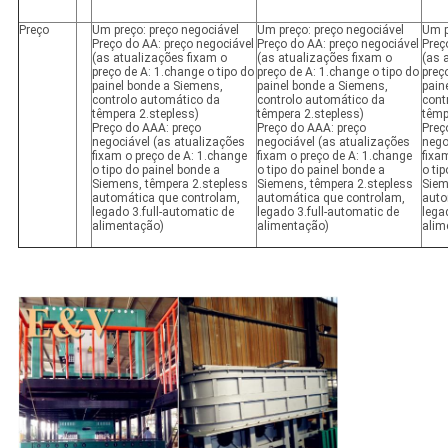
Preço
Um preço: preço negociável
Um preço: preço negociável
Um p
Preço do AA: preço negociável
Preço do AA: preço negociável
Preç
(as atualizações fixam o
(as atualizações fixam o
(as 
preço de A: 1.change o tipo do
preço de A: 1.change o tipo do
preç
painel bonde a Siemens,
painel bonde a Siemens,
pain
controlo automático da
controlo automático da
cont
têmpera 2.stepless)
têmpera 2.stepless)
têmp
Preço do AAA: preço
Preço do AAA: preço
Preç
negociável (as atualizações
negociável (as atualizações
nego
fixam o preço de A: 1.change
fixam o preço de A: 1.change
fixa
o tipo do painel bonde a
o tipo do painel bonde a
o ti
Siemens, têmpera 2.stepless
Siemens, têmpera 2.stepless
Siem
automática que controlam,
automática que controlam,
auto
legado 3.full-automatic de
legado 3.full-automatic de
lega
alimentação)
alimentação)
alim