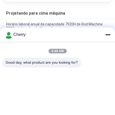
Projetando para cima máquina
Horário laboral anual da capacidade 7920H de Rod Machine
8000mt do cobre de Upcasting
Cherry
O fio e a fabricação de cabos bondes do motor fazem à
máquina 17mm 1000-12000 toneladas
6:40 AM
Qty ascendente da costa 2-24 da máquina de carcaça 17mm
do oxigênio contínuo
Good day, what product are you looking for?
Categorias populares
Todos
Máquina De Carcaça 
Projetando Para 
Contínua De Cobre
Cima Máquina
Máquina De 
Máquina De 
Fundição De Bronze
Fundição Faixa