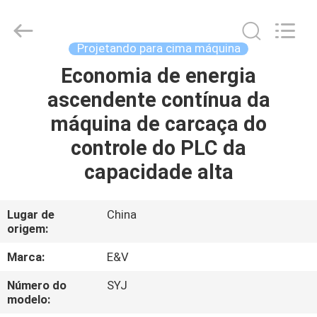
-
2026
JIAXING
JICHENG
MACHINERY
Projetando para cima máquina
CO.,LTD..
All
Rights
Economia de energia
CASA
Reserved.
ascendente contínua da
PRODUTOS
máquina de carcaça do
controle do PLC da
SOBRE
capacidade alta
NÓS
Lugar de
China
origem:
EXCURSÃO
DA
Marca:
E&V
FÁBRICA
Número do
SYJ
modelo: