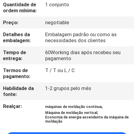
CONTROLE
Quantidade de
1 conjunto
ordem mínima:
DA
Preço:
negotiable
QUALIDADE
Detalhes da
Embalagem padrão ou como as
embalagem:
necessidades dos clientes
CONTACTE-
NOS
Tempo de
60Working dias após recebeu seu
entrega:
pagamento
Termos de
T / T ou L / C
NOTÍCIA
pagamento:
Habilidade da
1-2 grupos pelo mês
PEÇA
fonte:
UMAS
Realçar:
,
máquinas de moldação contínua
CITAÇÕES
,
Máquina de moldação vertical
Economia de energia ascendente da máquina de
moldação
MAPA